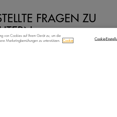
TELLTE FRAGEN ZU
CHTERN
ung von Cookies auf Ihrem Gerät zu, um die
Cookie-Einstell
nsere Marketingbemühungen zu unterstützen.
Cookie
uchter?
blem mit der Luftfeuchtigkeit habe?
 Luftbefeuchterzubehör von De Beers Group Industry Services?
terzubehör von De Beers Group Industry Services?
feuchterzubehörs begrenzt?