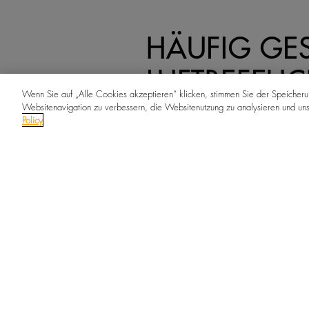
HÄUFIG GES
LUFTBEFEU
Wenn Sie auf „Alle Cookies akzeptieren“ klicken, stimmen Sie der Speicher
Websitenavigation zu verbessern, die Websitenutzung zu analysieren und u
Policy
Wozu brauche ich einen Luftbefe
Woher weiß ich, dass ich ein Pro
Welche Alternativen gibt es zum
Wie funktioniert das Luftbefeuch
Ist die Leistungsfähigkeit des Be