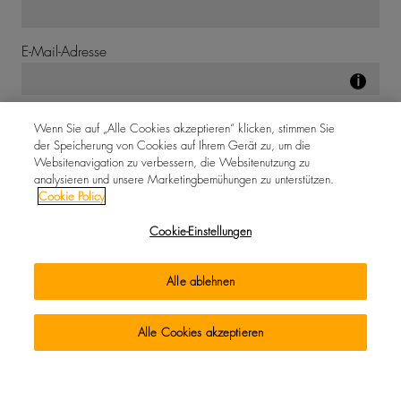
E-Mail-Adresse
i
Unternehmensname
Wenn Sie auf „Alle Cookies akzeptieren“ klicken, stimmen Sie
der Speicherung von Cookies auf Ihrem Gerät zu, um die
Websitenavigation zu verbessern, die Websitenutzung zu
analysieren und unsere Marketingbemühungen zu unterstützen.
Wie lautet Ihre Anfrage?
Cookie Policy
Cookie-Einstellungen
Eine Option auswählen
Alle ablehnen
Um was für eine Geräteart handelt es sich?
Alle Cookies akzeptieren